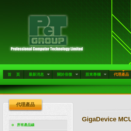
首 頁
最新消息
關於倍微
股東專欄
代理產品
代理產品
GigaDevice MCU 
所有產品線