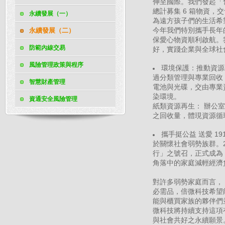
伸至國際。我們發起「舊
總計募集 6 箱物資
永續發展（一）
為遠方孩子們的生活希
今年我們特別攜手長年
永續發展（二）
保愛心物資順利啟航。
防範內線交易
好，實踐企業與全球
風險管理政策與程序
環境保護：推動資源
過分類管理與專業回收，
智慧財產管理
電池與光碟，交由專業資
染環境。
資通安全風險管理
紙類資源再生： 辦公室
之回收量，體現資源
攜手挺公益 送愛 1
於關懷社會弱勢族群。20
行」之號召，正式成為
角落中的家庭減輕經濟
對許多弱勢家庭而言，
必需品，倍微科技希望
能與櫃買家族的夥伴們
微科技將持續支持這項
與社會共好之永續願景