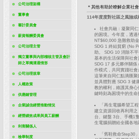
公司治理架構
＊其他有助於瞭解企業社會
董事會
114年度度對社區之風險
審計委員會
社會共融：凝聚同仁
的困境。今年度，透過
薪資報酬委員會
NT$60,000 急
SDG 1 終結貧窮 (
公司治理主管
助。 SDG 10 消除不平
獨立董事與內部稽核主管及會計
基本的生活保障與社會
師之單獨溝通情形
SDG 17 多元夥伴關係 
作模式，共同實踐社會
公司治理規章
這筆來自同仁點滴匯聚
並具體對應 SDG 3 健康
人權政策
教的權利，維護其身心
鍵時刻為困境中的生命
供應鏈管理
「再生電腦希望工程
企業誠信經營推動情況
建立資源回收再利用之「
經營績效成果與員工薪酬
台、鍵盤 3台、手機
生電腦捐贈給全國各地
利害關係人
「舊鞋救命Step3
檢舉制度