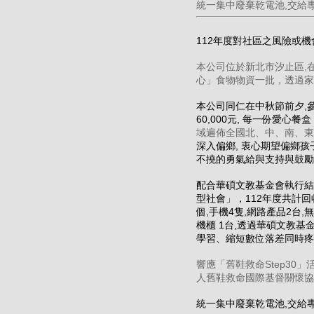
統一集中廢棄乾電池,交給專
112年度對社區之風險或
本公司位於新北市汐止區,
心」食物物資一批，透過家
本公司同仁在中秋節前夕,參
60,000元, 每一份愛
域遍佈全國北
、中、南、東
深入偏鄉, 衷心期望偏鄉
不撓的勇氣給與支持與鼓勵
配合華碩文教基金會執行結
型社會」，112年度共計回收
個,手機4隻,網路產品2台,無
機櫃 1台,透過華碩文教基
學習、縮短數位落差同時疼
響應「舊鞋救命Step3
人舊鞋救命國際基督關懷協
統一集中廢棄乾電池,交給專