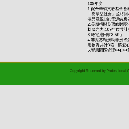
109年度
1.配合華碩文教基金
「循環型社會」並將回收
液晶電視1台,電源供應器
2.長期捐贈發票給財
棉薄之力,109年度共計
3.廢電池回收3.5Kg
4.響應募鞋濟助非洲肯
用物資共計3箱，將愛
5.響應園區管理中心
Copyright Reserved by Professional 