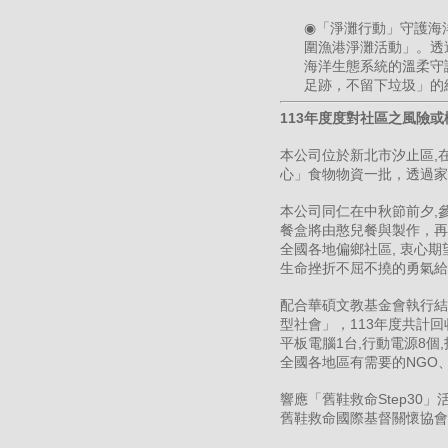
◉「淨灘行動」守護海洋生機
圍漁港淨灘活動」。透
海洋生態系統的溫柔守
足跡，不留下垃圾」
113年度度對社區之風險
本公司位於新北市汐止區,
心」食物物資一批，透過家
本公司同仁在中秋節前夕,參與
餐盒將由憨兒餐與製作，再
全國各地偏鄉社區, 衷心
生命挫折不屈不撓的勇氣給
配合華碩文教基金會執行結
型社會」，113年度共計回收
平板電腦1台,行動電源8個
全國各地區有需要的NGO
響應「舊鞋救命Step3
舊鞋救命國際基督關懷協會