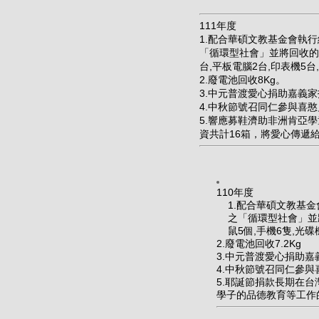
111年度
1.配合華碩文教基金會執
「循環型社會」並將回收的淘
台,平板電腦2台,印表機5台
2.廢電池回收8Kg。
3.中元普渡愛心捐助嘉義
4.中秋節號召同仁參與喜憨
5.響應募鞋濟助非洲肯亞
資共計16箱，將愛心傳遞
110年度
1.配合華碩文教基
之「循環型社會」並將
鼠5個,手機6隻,光
2.廢電池回收7.2Kg
3.中元普渡愛心捐助
4.中秋節號召同仁參與
5.耶誕節捐款長期在
學子的品德教育等工作