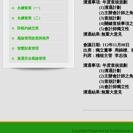
溝通事項
年度查核規劃
:
溝通計劃
(1)
永續發展（一）
主辦會計師之
(2)
查核計劃
永續發展（二）
(3)
關鍵查核事項
(4)
防範內線交易
會計師獨立性
(5)
溝通結果
無重大意見
:
風險管理政策與程序
會議日期
: 112
年
11
月
08
日
智慧財產管理
出席：獨立董事 周錦標、
列席：稽核主管 李志強
資通安全風險管理
溝通事項
年度查核規劃
:
溝通計劃
(1)
主辦會計師之
(2)
查核計劃
(3)
會計師獨立性
(4)
溝通結果
無重大意見
:
Copyright Reserved by Professional 