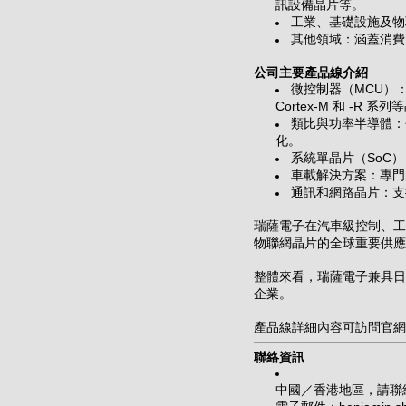
訊設備晶片等。
工業、基礎設施及物
其他領域：涵蓋消費
公司主要產品線介紹
微控制器（MCU）
Cortex-M 和 -R 系
類比與功率半導體：
化。
系統單晶片（SoC
車載解決方案：專門
通訊和網路晶片：支
瑞薩電子在汽車級控制、工
物聯網晶片的全球重要供
整體來看，瑞薩電子兼具日
企業。
產品線詳細內容可訪問官網
聯絡資訊
中國／香港地區，請聯絡 Be