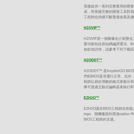
系微提供一系列完整實用的開發
成，而系微完整的開發工具對我
工程師也持續不斷透過改善及擴
H2OVIP™
H2OVIP是一個圖像化介面整合
要功能包括原始碼編譯選項、BIOS S
如欲知詳情，請參考下列下載區H
H2ODDT™
H2ODDT™ 是InsydeH
們的BIOS是否運行正常。此外
程師以易於理解的格式來顯示和
隊可透過互動式編輯器來執行即
EZH2O™
EZH2O讓非BIOS工程師也有
logo、開機畫面到置換opti
BIOS工程師的支援。