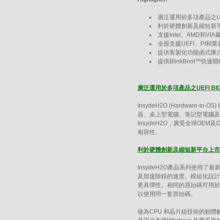
廣泛運用於多項產品之UEF
利於硬體創新及縮短新
支援Intel、AMD和V
全面支援UEFI、PI和
提供客製化功能函式庫
提供BlinkBoot™
廣泛運用於多項產品之UEFI BI
InsydeH2O (Hardwar
器、桌上型電腦、筆記型電腦及嵌
InsydeH2O，廣受全球O
相容性。
利於硬體創新及縮短新平台上市
InsydeH2O產品系列使用
及加速除錯的速度。模組化設計
更具彈性。相同的原始碼可用於
以使用同一套原始碼。
做為CPU 和晶片組技術的韌體解