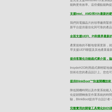
是完全支援Windows 作業系
能夠更有效率。這些優點能夠提
支援Intel、AMD和VIA最新的
我們與電腦晶片的領導廠商緊密
新平台提供最佳化與可靠的產品及
全面支援UEFI、PI和業界最新
產業規格的不斷地發展更新，就
早支援UEFI聯盟及其他產業最
提供客製化功能函式庫介面，協
InsydeH2O利用函式庫輕
技術在您的產品設計上。您也可
提供BlinkBoot™快速開機
降低開機時間以及作業系統載入時間
化從韌體轉換至作業系統的時間，
驗，BlinkBoot提供平台設
完整實用的開發工具簡化BIOS