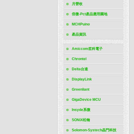
月營收
倍微-Pct產品應用園地
MCHPuino
產品資訊
Amiccom笙科電子
Chrontel
Delta台達
DisplayLink
Greenliant
GigaDevice MCU
Insyde系微
SONiX松翰
Solomon-Systech晶門科技