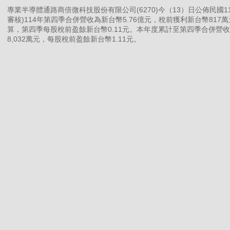
專業半導體通路商倍微科技股份有限公司(6270)今（13）日公佈民國
審核)114年第四季合併營收為新台幣5.76億元，稅前獲利新台幣817
算，第四季每股稅前盈餘新台幣0.11元。本年度累計至第四季合併營收
8,032萬元，每股稅前盈餘新台幣1.11元。