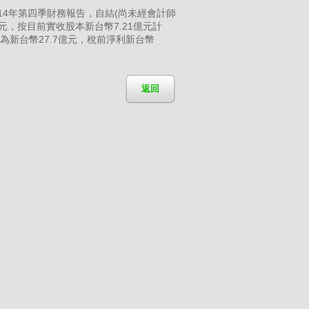
114年第四季財務報告，自結(尚未經會計師
萬元，按目前實收股本新台幣7.21億元計
為新台幣27.7億元，稅前淨利新台幣
返回