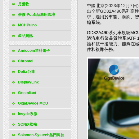
月營收
(2023
12
7
中國北京
年
月
日
GD32A490
出全新
系列高性
倍微-Pct產品應用園地
求，適用於車窗、雨刷、
艙系統。
MCHPuino
GD32A490
MC
系列車規級
產品資訊
IATF 
過汽車行業品質體系
護和抗干擾能力。能夠在
件和複雜任務。
Amiccom笙科電子
Chrontel
Delta台達
DisplayLink
Greenliant
GigaDevice MCU
Insyde系微
SONiX松翰
Solomon-Systech晶門科技