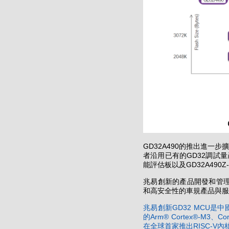
GD32A490
的推出進一步
GD32
者沿用已有的
調試量
GD32A490Z
能評估板以及
兆易創新的產品開發和管
和高安全性的車規產品與服
GD32 MCU
兆易創新
是中
Arm® Cortex®-M3
Co
的
、
RISC-V
在全球首家推出
內