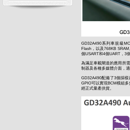
GD32A490
MC
系列車規級
Flash
768KB SRAM
，以及
USART
4
UART
3
個
和
個
，
為滿足車載閘道的應用所
制器及各種多媒體介面，適
GD32A490
3
配備了
個採樣
GPIO
BCM
可以實現
模組多
經正式量產供貨。