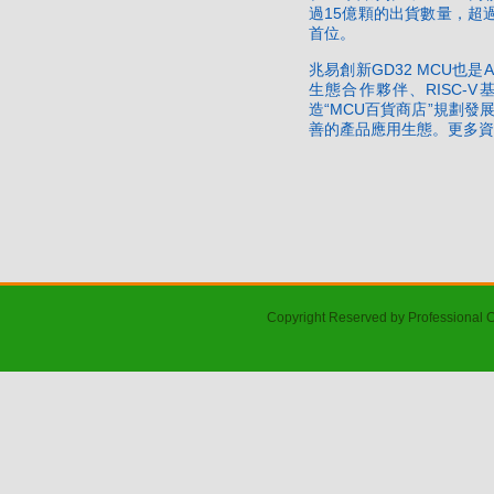
15
過
億顆的出貨數量，超
首位。
GD32 MCU
A
兆易創新
也是
RISC-V
生態合作夥伴、
“MCU
”
造
百貨商店
規劃發
善的產品應用生態。更多資
Copyright Reserved by Professional 