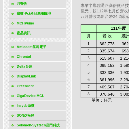
月營收
專業半導體通路商倍微科技（
億元，較112年七月份營收新
倍微-Pct產品應用園地
八月營收為新台幣24.2億元
MCHPuino
111
年度
產品資訊
月
營
收
累
1
362,778
362
Amiccom笙科電子
2
335,674
698
Chrontel
3
515,607
1,21
4
385,152
1,59
Delta台達
5
333,336
1,93
DisplayLink
6
361,996
2,29
Greenliant
7
409,567
2,70
8
378,646
3,08
GigaDevice MCU
單位：仟元
Insyde系微
SONiX松翰
Solomon-Systech晶門科技