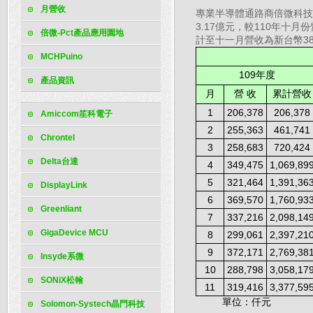
月營收
專業半導體通路商倍微科技
3.17億元，較110年十月
倍微-Pct產品應用園地
計至十一月營收為新台幣38.
MCHPuino
109
年度
產品資訊
月
營
收
累計營收
1
206,378
206,378
Amiccom笙科電子
2
255,363
461,741
Chrontel
3
258,683
720,424
Delta台達
4
349,475
1,069,89
5
321,464
1,391,36
DisplayLink
6
369,570
1,760,93
Greenliant
7
337,216
2,098,14
GigaDevice MCU
8
299,061
2,397,21
9
372,171
2,769,38
Insyde系微
10
288,798
3,058,17
SONiX松翰
11
319,416
3,377,59
單位：仟元
Solomon-Systech晶門科技