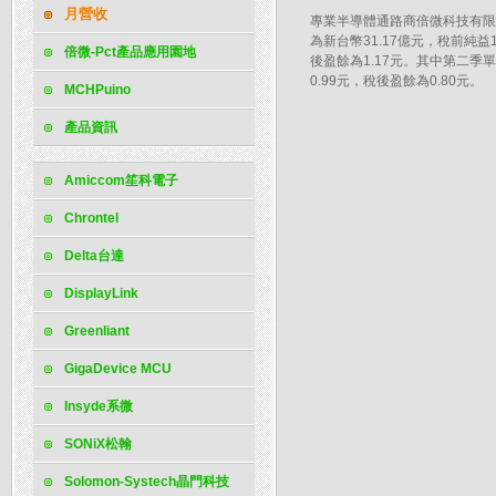
月營收
專業半導體通路商倍微科技有限公司
為新台幣31.17億元，稅前純益
倍微-Pct產品應用園地
後盈餘為1.17元。其中第二季單
0.99元，稅後盈餘為0.80元。
MCHPuino
產品資訊
Amiccom笙科電子
Chrontel
Delta台達
DisplayLink
Greenliant
GigaDevice MCU
Insyde系微
SONiX松翰
Solomon-Systech晶門科技