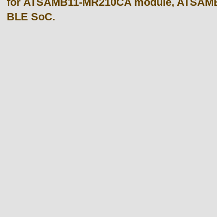
for ATSAMB11-MR210CA module, ATSAMB
BLE SoC.