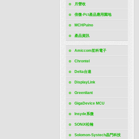
月營收
倍微-Pct產品應用園地
MCHPuino
產品資訊
Amiccom笙科電子
Chrontel
Delta台達
DisplayLink
Greenliant
GigaDevice MCU
Insyde系微
SONiX松翰
Solomon-Systech晶門科技