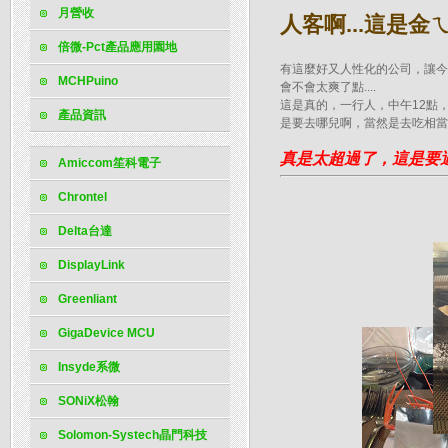
月營收
人客啊...這是金
倍微-Pct產品應用園地
有這麼好又人性化的公司，讓今
MCHPuino
會不會太爽了點....
這是真的，一行人，中午12點，四
產品資訊
是要去哪兒啊，當然是去吃相當
真是太超過了，這是要
Amiccom笙科電子
Chrontel
Delta台達
DisplayLink
Greenliant
GigaDevice MCU
Insyde系微
SONiX松翰
Solomon-Systech晶門科技