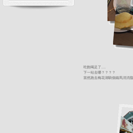
吃飽喝足了.....
下一站去哪？？？？
當然跑去梅花湖騎個鐵馬消消