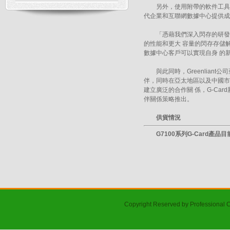
另外，使用附帶的軟件工具，G-
代企業和互聯網數據中心提供成
「憑藉我們深入閃存的研發和技術
的性能和更大 容量的閃存存儲解決
數據中心客戶可以實現自身 的
與此同時，Greenliant公
伴，同時在亞太地區以及中國市
建立廣泛的合作關 係，G-C
伴關係策略推出。
供貨情況
G7100系列G-Card產品目前提
Copyright Reserved by Professional 