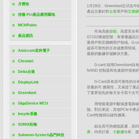
月營收
1月29日，Greenliant正式
產品主要針對
企業
用戶和
互聯網
倍微-Pct產品應用園地
MCHPuino
作為高效
節能
、高度安全和可
產品資訊
G7102兩個型號，有著優越設計
業用戶和互聯網用戶領域。G-card
超高可靠性的主存儲應用領域。G-car
Amiccom笙科電子
最新的數據存儲解決方案。
Chrontel
G-card 採用Greenlian
NAND 控制器和先進固件技
Delta台達
G-Card具有高可靠性的分佈
DisplayLink
容量的可 擴展性，又保證了產品
Greenliant
了業界領先的每天全卡寫十次可
GigaDevice MCU
用智能電源中斷保護電路確保卡
險。對比來說，其他PCIe卡產
Insyde系微
Card性能得以線性擴展。
SONiX松翰
綜合其可持續低延遲，高IOPS
庫
、內存計算、
大數據
分析、虛
Solomon-Systech晶門科技