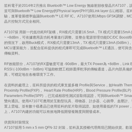
笙科電子於2014年2月推出 Bluetooth™ Low Energy 無線射頻收發晶片A7107，該晶片
並可與Bluetooth™ Low Energy的Physical layer(PHY)與Link layer (LL)相
驗，進軍發展標準協議Bluetooth™ LE RF IC。A7107使用1Mbps GFSK
晶片控制方式完全相同。
A7107採 用新一代低功耗RF架構，RX模式只需要16.5mA，TX 模式只需要15mA (0d
~ +8dBm，可依據應用及功耗考量進行調整。並整合電源管理功能DC/DC Boost
的情況下，啟用Buck模式，RX模式只需要13mA，TX 模式只需要13mA (0dBm ) 。A
MCU運算能力，並配合笙科提供的程式庫即可完成Bluetooth™ LE通訊，便可與含有
傳輸資料。
RF效能部分，A7107的RX靈敏度可達 -90dBm，最大TX Power為 +8dBm，Link
RSSI (-100dBm ~ 0dBm) 可協助軟體工程師選擇乾淨的傳輸通道，晶片內部具備的A
異，可穩定地在各種環境下工作。
在資料的處理上，笙科所提供的程式庫支援多種 Profile與Service，如Health Thermometer 
Proximity Profile(PXP)， Heart Rate Profile(HRP)，Blood Pressure Profile(B
Parameters Profile(SPP) ，已完成相容性測試並取得認證，可與Bluetooth™ Sma
雙向通訊。使用A7107可應用於互動型玩具、尋物器、計步器、心跳帶、血壓計
置上雲端。並有數十樣產品已使用笙科的笙片取得認證。如使用最低的TX powe
上，A7107內建的功能可以有效地降低開發複雜度與開發成本。
供貨與封裝情況
A7107採用 5 mm x 5 mm QFN-32 封裝，笙科及其授權代理商現已開始供