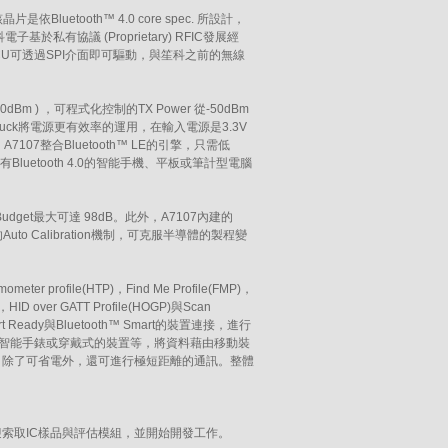
是依Bluetooth™ 4.0 core spec. 所設計，
容。笙科電子基於私有協議 (Proprietary) RFIC發展經
調變，MCU可透過SPI介面即可驅動，與笙科之前的無線
Bm ) ，可程式化控制的TX Power 從-50dBm
/Buck將電源更有效率的運用，在輸入電源是3.3V
7107整合Bluetooth™ LE的引擎，只需低
Bluetooth 4.0的智能手機、平板或筆計型電腦
 Budget最大可達 98dB。此外，A7107內建的
uto Calibration機制，可克服半導體的製程變
profile(HTP)，Find Me Profile(FMP)，
LP)，HID over GATT Profile(HOGP)與Scan
rt Ready與Bluetooth™ Smart的裝置連接，進行
、智能手錶或穿戴式的裝置等，將資料藉由移動裝
r，除了可省電外，還可進行極短距離的通訊。整體
貨。歡迎索取IC樣品與評估模組，並開始開發工作。