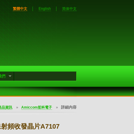
繁體中文
│
English
│
简体中文
我們
詳細內容
產品資訊
»
Amiccom笙科電子
»
E)無線射頻收發晶片A7107