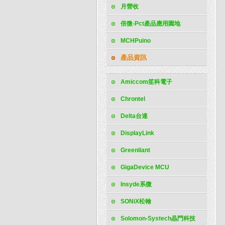
月營收
倍微-Pct產品應用園地
MCHPuino
產品資訊
Amiccom笙科電子
Chrontel
Delta台達
DisplayLink
Greenliant
GigaDevice MCU
Insyde系微
SONiX松翰
Solomon-Systech晶門科技