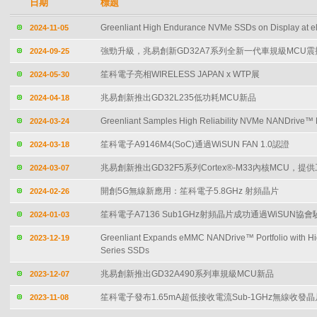
日期
標題
Greenliant High Endurance NVMe SSDs on Display at el
2024-11-05
強勁升級，兆易創新GD32A7系列全新一代車規級MCU
2024-09-25
笙科電子亮相WIRELESS JAPAN x WTP展
2024-05-30
兆易創新推出GD32L235低功耗MCU新品
2024-04-18
Greenliant Samples High Reliability NVMe NANDrive™ 
2024-03-24
笙科電子A9146M4(SoC)通過WiSUN FAN 1.0認證
2024-03-18
兆易創新推出GD32F5系列Cortex®-M33內核MCU，
2024-03-07
開創5G無線新應用：笙科電子5.8GHz 射頻晶片
2024-02-26
笙科電子A7136 Sub1GHz射頻晶片成功通過WiSUN協會驗
2024-01-03
Greenliant Expands eMMC NANDrive™ Portfolio with Hi
2023-12-19
Series SSDs
兆易創新推出GD32A490系列車規級MCU新品
2023-12-07
笙科電子發布1.65mA超低接收電流Sub-1GHz無線收發晶片-
2023-11-08