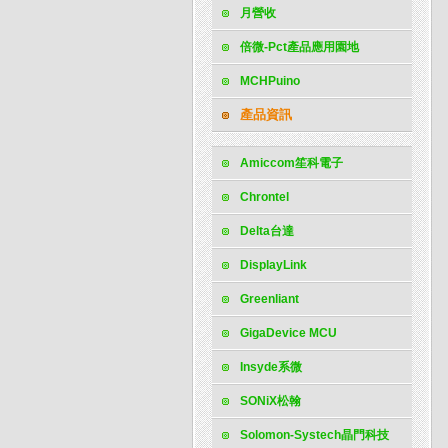
月營收
倍微-Pct產品應用園地
MCHPuino
產品資訊
Amiccom笙科電子
Chrontel
Delta台達
DisplayLink
Greenliant
GigaDevice MCU
Insyde系微
SONiX松翰
Solomon-Systech晶門科技