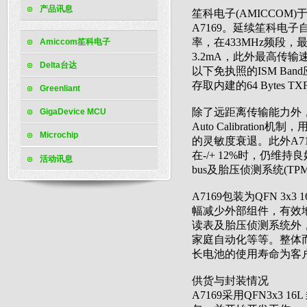
产品讯息
笙科电子
(AMICCOM)
A7169
。延续笙科电子
率，在
433MHz
频段，
Amiccom笙科电子
3.2mA
，此外最高传输
Delta台达
以下免执照的
ISM Band
存取内建的
64 Bytes T
Greenliant
除了远距离传输能力外
GigaDevice MCU
Auto Calibration
机制，
Microchip
的灵敏度衰退。此外
A7
在
-/+ 12%
时，仍维持良
活动讯息
bus
及胎压侦测系统
(TP
A7169
包装为
QFN 3x3 1
幅减少外部组件，有效
读表及胎压侦测系统外
家庭自动化等等。整体
长电池的使用寿命为客
供货与封装情况
A7169
采用
QFN3x3 16L